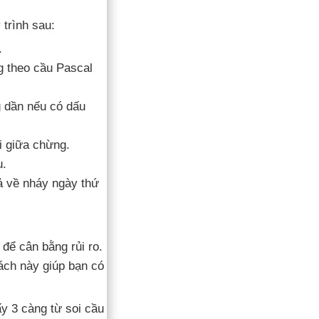
 trình sau:
.
g theo cầu Pascal
 dần nếu có dấu
i giữa chừng.
u.
uả về nháy ngày thứ
để cân bằng rủi ro.
ách này giúp bạn có
ấy 3 càng từ soi cầu