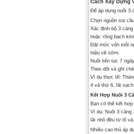
Cách Xây Dựng 
Để áp dụng nuôi 3 c
Chọn nguồn soi cầu
Xác định bộ 3 càng
hoặc rồng bạch kim
Đặt mức vốn mỗi ng
hiệu về sớm.
Nuôi liên tục 7 ng
Theo dõi và ghi ché
Ví dụ thực tế: Thán
4 và thứ 6, lãi sạc
Kết Hợp Nuôi 3 C
Bạn có thể kết hợp 
Ví dụ: Nuôi 3 càng
lãi nhỏ đều từ lô và
Nhiều cao thủ áp dụ