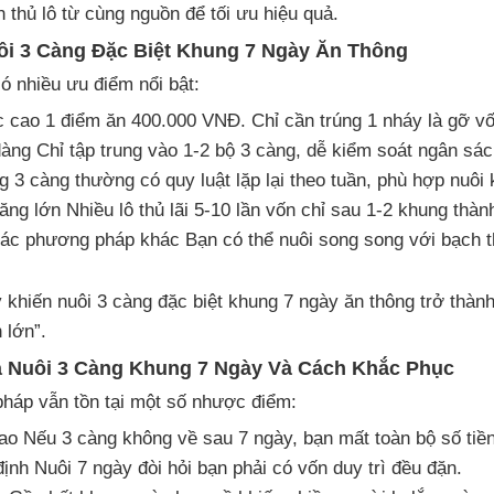
h thủ lô từ cùng nguồn để tối ưu hiệu quả.
i 3 Càng Đặc Biệt Khung 7 Ngày Ăn Thông
 nhiều ưu điểm nổi bật:
 cao 1 điểm ăn 400.000 VNĐ. Chỉ cần trúng 1 nháy là gỡ vốn
àng Chỉ tập trung vào 1-2 bộ 3 càng, dễ kiểm soát ngân sác
g 3 càng thường có quy luật lặp lại theo tuần, phù hợp nuôi
ăng lớn Nhiều lô thủ lãi 5-10 lần vốn chỉ sau 1-2 khung thàn
các phương pháp khác Bạn có thể nuôi song song với bạch t
khiến nuôi 3 càng đặc biệt khung 7 ngày ăn thông trở thàn
 lớn”.
 Nuôi 3 Càng Khung 7 Ngày Và Cách Khắc Phục
háp vẫn tồn tại một số nhược điểm:
ao Nếu 3 càng không về sau 7 ngày, bạn mất toàn bộ số tiề
ịnh Nuôi 7 ngày đòi hỏi bạn phải có vốn duy trì đều đặn.