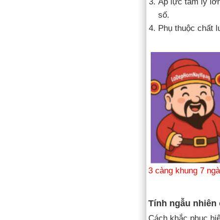
Áp lực tâm lý lớ
số.
Phụ thuộc chất l
3 càng khung 7 ng
Tính ngẫu nhiên
Cách khắc phục hiệ