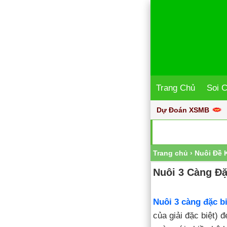
Trang Chủ
Soi 
Dự Đoán XSMB
Trang chủ
›
Nuôi Đề 
Nuôi 3 Càng Đ
Nuôi 3 càng đặc b
của giải đặc biệt) 