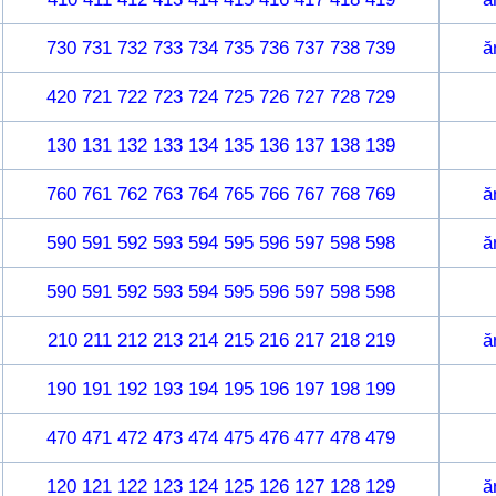
730 731 732 733 734 735 736 737 738 739
ă
420 721 722 723 724 725 726 727 728 729
130 131 132 133 134 135 136 137 138 139
760 761 762 763 764 765 766 767 768 769
ă
590 591 592 593 594 595 596 597 598 598
ă
590 591 592 593 594 595 596 597 598 598
210 211 212 213 214 215 216 217 218 219
ă
190 191 192 193 194 195 196 197 198 199
470 471 472 473 474 475 476 477 478 479
120 121 122 123 124 125 126 127 128 129
ă