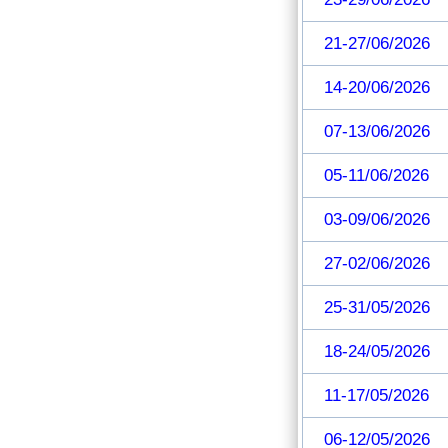
21-27/06/2026
14-20/06/2026
07-13/06/2026
05-11/06/2026
03-09/06/2026
27-02/06/2026
25-31/05/2026
18-24/05/2026
11-17/05/2026
06-12/05/2026