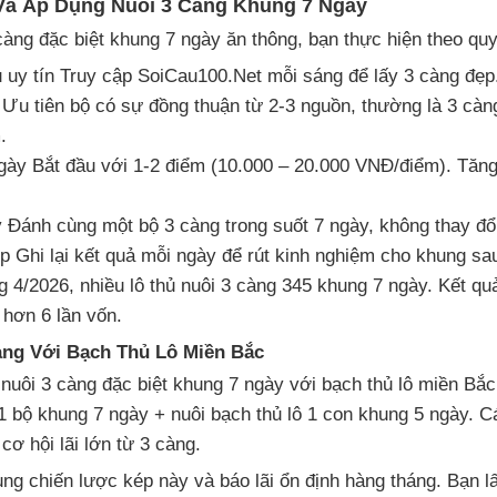
Và Áp Dụng Nuôi 3 Càng Khung 7 Ngày
àng đặc biệt khung 7 ngày ăn thông, bạn thực hiện theo quy
 uy tín Truy cập SoiCau100.Net mỗi sáng để lấy 3 càng đẹp
 Ưu tiên bộ có sự đồng thuận từ 2-3 nguồn, thường là 3 càn
.
ày Bắt đầu với 1-2 điểm (10.000 – 20.000 VNĐ/điểm). Tăng
ày Đánh cùng một bộ 3 càng trong suốt 7 ngày, không thay đổ
p Ghi lại kết quả mỗi ngày để rút kinh nghiệm cho khung sa
g 4/2026, nhiều lô thủ nuôi 3 càng 345 khung 7 ngày. Kết q
h hơn 6 lần vốn.
àng Với Bạch Thủ Lô Miền Bắc
nuôi 3 càng đặc biệt khung 7 ngày với bạch thủ lô miền Bắc 
 1 bộ khung 7 ngày + nuôi bạch thủ lô 1 con khung 5 ngày. C
 cơ hội lãi lớn từ 3 càng.
ng chiến lược kép này và báo lãi ổn định hàng tháng. Bạn l