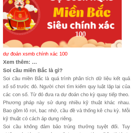
dự đoán xsmb chính xác 100
Xem thêm: …
Soi cầu miền Bắc là gì?
Soi cầu miền Bắc là quá trình phân tích dữ liệu kết quả
xổ số trước đó. Người chơi tìm kiếm quy luật lặp lại của
các con số. Từ đó đưa ra dự đoán cho kỳ quay tiếp theo.
Phương pháp này sử dụng nhiều kỹ thuật khác nhau.
Bao gồm lô rơi, bạc nhớ, cầu đề và thống kê chu kỳ. Mỗi
kỹ thuật có cách áp dụng riêng.
Soi cầu không đảm bảo trúng thưởng tuyệt đối. Tuy