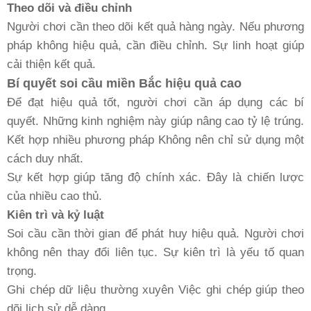
Theo dõi và điều chỉnh
Người chơi cần theo dõi kết quả hàng ngày. Nếu phương
pháp không hiệu quả, cần điều chỉnh. Sự linh hoạt giúp
cải thiện kết quả.
Bí quyết soi cầu miền Bắc hiệu quả cao
Để đạt hiệu quả tốt, người chơi cần áp dụng các bí
quyết. Những kinh nghiệm này giúp nâng cao tỷ lệ trúng.
Kết hợp nhiều phương pháp Không nên chỉ sử dụng một
cách duy nhất.
Sự kết hợp giúp tăng độ chính xác. Đây là chiến lược
của nhiều cao thủ.
Kiên trì và kỷ luật
Soi cầu cần thời gian để phát huy hiệu quả. Người chơi
không nên thay đổi liên tục. Sự kiên trì là yếu tố quan
trọng.
Ghi chép dữ liệu thường xuyên Việc ghi chép giúp theo
dõi lịch sử dễ dàng.