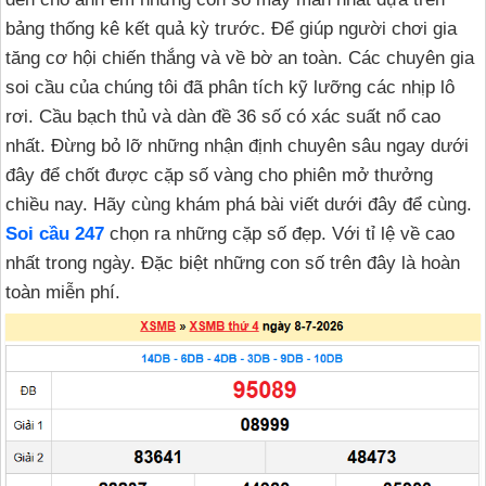
bảng thống kê kết quả kỳ trước. Để giúp người chơi gia
tăng cơ hội chiến thắng và về bờ an toàn. Các chuyên gia
soi cầu của chúng tôi đã phân tích kỹ lưỡng các nhịp lô
rơi. Cầu bạch thủ và dàn đề 36 số có xác suất nổ cao
nhất. Đừng bỏ lỡ những nhận định chuyên sâu ngay dưới
đây để chốt được cặp số vàng cho phiên mở thưởng
chiều nay. Hãy cùng khám phá bài viết dưới đây để cùng.
Soi cầu 247
chọn ra những cặp số đẹp. Với tỉ lệ về cao
nhất trong ngày. Đặc biệt những con số trên đây là hoàn
toàn miễn phí.