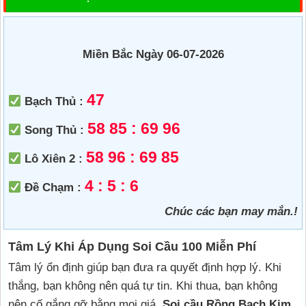
Miền Bắc Ngày 06-07-2026
47
Bạch Thủ :
58 85 : 69 96
Song Thủ :
58 96 : 69 85
Lô Xiên 2 :
4 : 5 : 6
Đề Chạm :
Chúc các bạn may mắn.!
Tâm Lý Khi Áp Dụng Soi Cầu 100 Miễn Phí
Tâm lý ổn định giúp bạn đưa ra quyết định hợp lý. Khi
thắng, bạn không nên quá tự tin. Khi thua, bạn không
nên cố gắng gỡ bằng mọi giá.
Soi cầu Rồng Bạch Kim