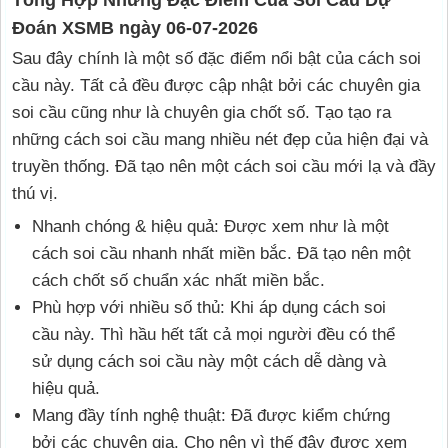
Tổng Hợp Những Đặc Điểm Của Soi Cầu Dự
Đoán XSMB ngày 06-07-2026
Sau đây chính là một số đặc điểm nổi bật của cách soi
cầu này. Tất cả đều được cập nhật bởi các chuyên gia
soi cầu cũng như là chuyên gia chốt số. Tạo tạo ra
những cách soi cầu mang nhiều nét đẹp của hiện đại và
truyền thống. Đã tạo nên một cách soi cầu mới lạ và đầy
thú vị.
Nhanh chóng & hiệu quả: Được xem như là một
cách soi cầu nhanh nhất miền bắc. Đã tạo nên một
cách chốt số chuẩn xác nhất miền bắc.
Phù hợp với nhiều số thủ: Khi áp dụng cách soi
cầu này. Thì hầu hết tất cả mọi người đều có thể
sử dụng cách soi cầu này một cách dễ dàng và
hiệu quả.
Mang đầy tính nghệ thuật: Đã được kiểm chứng
bởi các chuyên gia. Cho nên vì thế đây được xem