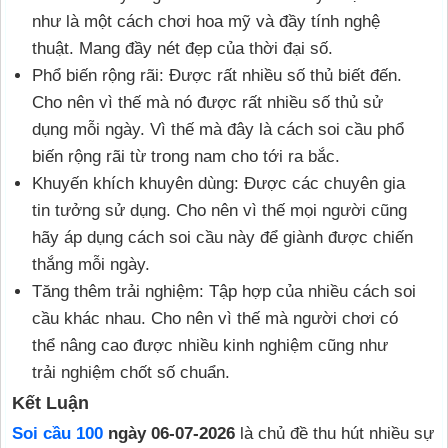
như là một cách chơi hoa mỹ và đầy tính nghệ
thuật. Mang đầy nét đẹp của thời đại số.
Phổ biến rộng rãi: Được rất nhiều số thủ biết đến.
Cho nên vì thế mà nó được rất nhiều số thủ sử
dụng mỗi ngày. Vì thế mà đây là cách soi cầu phổ
biến rộng rãi từ trong nam cho tới ra bắc.
Khuyến khích khuyên dùng: Được các chuyên gia
tin tưởng sử dụng. Cho nên vì thế mọi người cũng
hãy áp dụng cách soi cầu này để giành được chiến
thắng mỗi ngày.
Tăng thêm trải nghiệm: Tập hợp của nhiều cách soi
cầu khác nhau. Cho nên vì thế mà người chơi có
thể nâng cao được nhiều kinh nghiệm cũng như
trải nghiệm chốt số chuẩn.
Kết Luận
Soi cầu 100
ngày 06-07-2026
là chủ đề thu hút nhiều sự