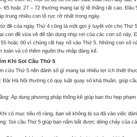
– 65 hoặc 27 – 72 thường mang lại tỷ lệ thắng rất cao. Đầu
p trung nhiều con lô rực rỡ nhất trong ngày.
 từ đề của ngày Thứ 4 cũng là một gợi ý tuyệt vời cho Thứ 5
ại con đề vừa về để tận dụng nhịp rơi của các con số này. 
 55 hoặc 00 vì chúng rất hay nổ vào Thứ 5. Những con số nà
n toàn và có thêm nguồn thu nhập đáng kể.
ểm Khi Soi Cầu Thứ 5
ên cứu Thứ 5 nên đánh số gì mang lại nhiều lợi ích thiết thự
: Đài Hà Nội thường có quy luật quay số khá thuần, giúp cầu
hắng: Áp dụng phương pháp thống kê giúp bạn thu hẹp phạm 
 Khi có mục tiêu rõ ràng, bạn sẽ không bị sa đà vào việc đán
ng: Soi cầu Thứ 5 giúp bạn nắm bắt được dòng chảy của cá