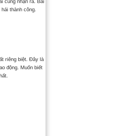
i cũng nhận ra. Bài
 hái thành công.
 riêng biệt. Đây là
ao động. Muốn biết
hất.