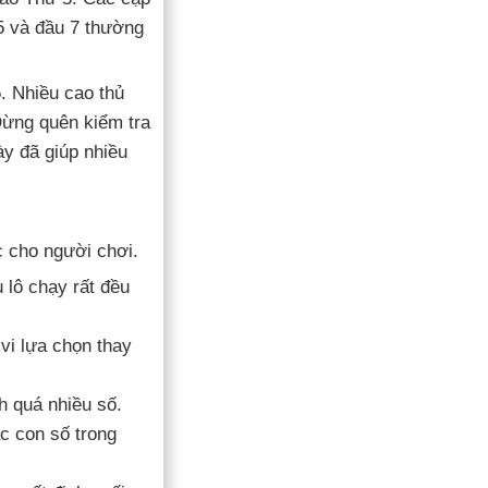
 5 và đầu 7 thường
. Nhiều cao thủ
Đừng quên kiểm tra
y đã giúp nhiều
c cho người chơi.
 lô chạy rất đều
vi lựa chọn thay
h quá nhiều số.
c con số trong