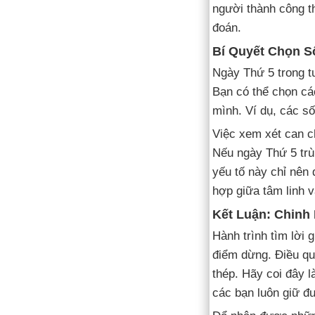
người thành công t
đoán.
Bí Quyết Chọn S
Ngày Thứ 5 trong t
Bạn có thể chọn cá
mình. Ví dụ, các s
Việc xem xét can c
Nếu ngày Thứ 5 trù
yếu tố này chỉ nên
hợp giữa tâm linh 
Kết Luận: Chinh
Hành trình tìm lời 
điểm dừng. Điều qu
thép. Hãy coi đây l
các bạn luôn giữ đư