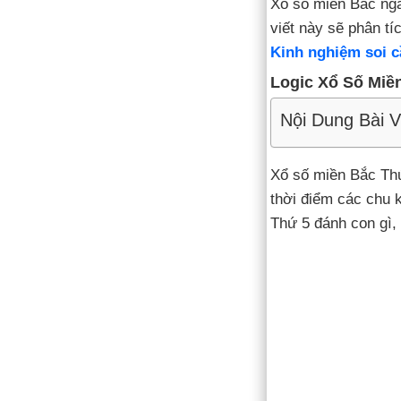
Xổ số miền Bắc ngà
viết này sẽ phân tí
Kinh nghiệm soi c
Logic Xổ Số Miề
Nội Dung Bài V
Xổ số miền Bắc Thứ
thời điểm các chu 
Thứ 5 đánh con gì,