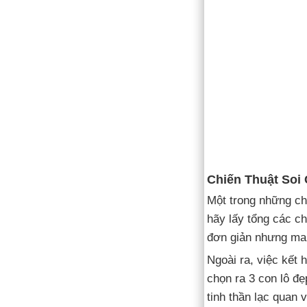
Chiến Thuật Soi
Một trong những chi
hãy lấy tổng các c
đơn giản nhưng man
Ngoài ra, việc kết 
chọn ra 3 con lô đẹ
tinh thần lạc quan 