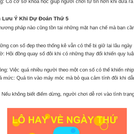
: Có cơ sở khoa học giúp người chơi tự tin hơn khi đưa ra 
 Lưu Ý Khi Dự Đoán Thứ 5
phương pháp nào cũng tồn tại những mặt hạn chế mà bạn cần 
hững con số đẹp theo thống kê vẫn có thể bị giữ lại lâu ngày
ờ: Hội đồng quay số đôi khi có những thay đổi khiến quy lu
ng: Việc quá nhiều người theo một con số có thể khiến nhịp 
á mức: Quá tin vào máy móc mà bỏ qua cảm tính đôi khi dẫ
: Nếu không biết điểm dừng, người chơi dễ rơi vào tình trạ