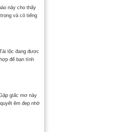
báo này cho thấy
rọng và có tiếng
 Tài lộc đang được
 hợp để bạn tính
. Gặp giấc mơ này
i quyết êm đẹp nhờ