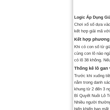
Logic Áp Dụng Gi
Chơi xổ số dựa vào
kết hợp giải mã vớ
Kết hợp phương
Khi có con số từ g
cùng con lô nào ng
có lô 38 không. Nế
Thống kê lô gan 
Trước khi xuống ti
nằm trong danh sác
khung từ 2 đến 3 ng
Bí Quyết Nuôi Lô 
Nhiều người thường
biến khiến bạn mất 