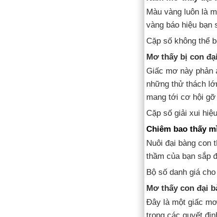
Màu vàng luôn là m
vàng báo hiệu bạn 
Cặp số không thể 
Mơ thấy bị con đạ
Giấc mơ này phản án
những thử thách lớn
mang tới cơ hội gỡ
Cặp số giải xui hiệ
Chiêm bao thấy m
Nuôi đại bàng con 
thầm của bạn sắp đ
Bộ số danh giá ch
Mơ thấy con đại b
Đây là một giấc mơ
trong các quyết địn