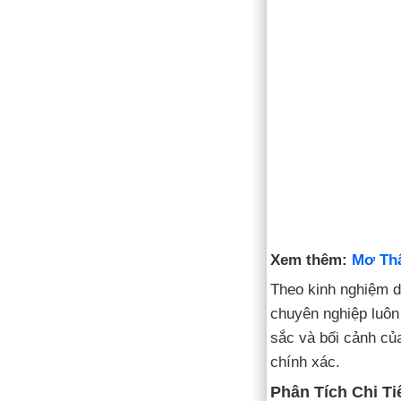
Xem thêm:
Mơ Thấ
Theo kinh nghiệm d
chuyên nghiệp luôn 
sắc và bối cảnh củ
chính xác.
Phân Tích Chi T