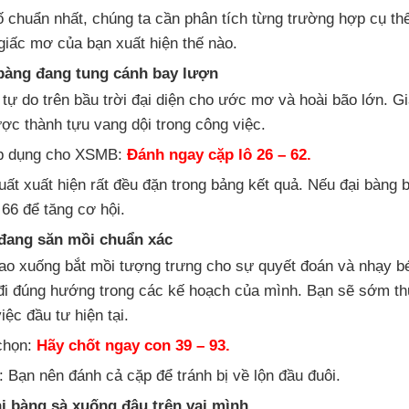
 chuẩn nhất, chúng ta cần phân tích từng trường hợp cụ th
giấc mơ của bạn xuất hiện thế nào.
bàng đang tung cánh bay lượn
 tự do trên bầu trời đại diện cho ước mơ và hoài bão lớn. 
ợc thành tựu vang dội trong công việc.
p dụng cho XSMB:
Đánh ngay cặp lô 26 – 62.
uất xuất hiện rất đều đặn trong bảng kết quả. Nếu đại bàng 
 66 để tăng cơ hội.
 đang săn mồi chuẩn xác
lao xuống bắt mồi tượng trưng cho sự quyết đoán và nhạy 
đi đúng hướng trong các kế hoạch của mình. Bạn sẽ sớm th
iệc đầu tư hiện tại.
 chọn:
Hãy chốt ngay con 39 – 93.
 Bạn nên đánh cả cặp để tránh bị về lộn đầu đuôi.
i bàng sà xuống đậu trên vai mình