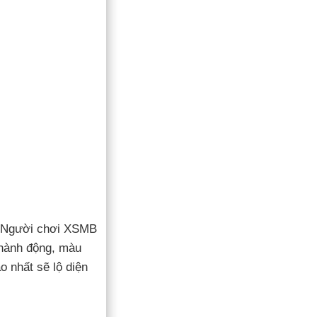
ố. Người chơi XSMB
h hành động, màu
o nhất sẽ lộ diện