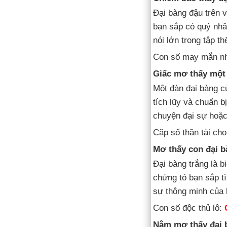
Đại bàng đậu trên 
bạn sắp có quý nhâ
nói lớn trong tập th
Con số may mắn n
Giấc mơ thấy một 
Một đàn đại bàng c
tích lũy và chuẩn b
chuyện đại sự hoặc
Cặp số thần tài ch
Mơ thấy con đại b
Đại bàng trắng là b
chứng tỏ bạn sắp tì
sự thông minh của 
Con số độc thủ lô:
Nằm mơ thấy đại 