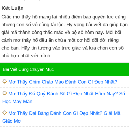
Kết Luận
Giấc mơ thấy hổ mang lại nhiều điềm báo quyền lực cùng
những con số vô cùng tài lộc. Hy vọng bài viết đã giúp bạn
giải mã thành công thắc mắc về bộ số hôm nay. Mỗi bối
cảnh mơ thấy hổ đều ẩn chứa một cơ hội đổi đời riêng
cho bạn. Hãy tin tưởng vào trực giác và lựa chọn con số
phù hợp nhất với mình.
Bài Viết Cùng Chuyên Mục
Mơ Thấy Chim Chào Mào Đánh Con Gì Đẹp Nhất?
Mơ Thấy Đá Quý Đánh Số Gì Đẹp Nhất Hôm Nay? Số
Học May Mắn
Mơ Thấy Đại Bàng Đánh Con Gì Đẹp Nhất? Giải Mã
Giấc Mơ