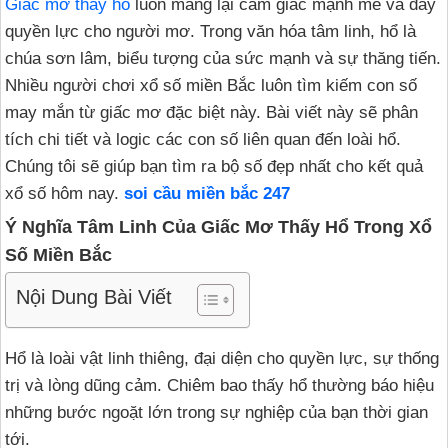
Giấc mơ thấy hổ
luôn mang lại cảm giác mạnh mẽ và đầy
quyền lực cho người mơ. Trong văn hóa tâm linh, hổ là
chúa sơn lâm, biểu tượng của sức mạnh và sự thăng tiến.
Nhiều người chơi xổ số miền Bắc luôn tìm kiếm con số
may mắn từ giấc mơ đặc biệt này. Bài viết này sẽ phân
tích chi tiết và logic các con số liên quan đến loài hổ.
Chúng tôi sẽ giúp bạn tìm ra bộ số đẹp nhất cho kết quả
xổ số hôm nay.
soi cầu miền bắc 247
Ý Nghĩa Tâm Linh Của Giấc Mơ Thấy Hổ Trong Xổ
Số Miền Bắc
Nội Dung Bài Viết
Hổ là loài vật linh thiêng, đại diện cho quyền lực, sự thống
trị và lòng dũng cảm. Chiêm bao thấy hổ thường báo hiệu
những bước ngoặt lớn trong sự nghiệp của bạn thời gian
tới.