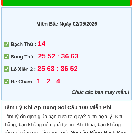
Miền Bắc Ngày 02/05/2026
14
Bạch Thủ :
25 52 : 36 63
Song Thủ :
25 63 : 36 52
Lô Xiên 2 :
1 : 2 : 4
Đề Chạm :
Chúc các bạn may mắn.!
Tâm Lý Khi Áp Dụng Soi Cầu 100 Miễn Phí
Tâm lý ổn định giúp bạn đưa ra quyết định hợp lý. Khi
thắng, bạn không nên quá tự tin. Khi thua, bạn không
nên cố gắng gỡ bằng mọi giá.
Soi cầu Rồng Bạch Kim