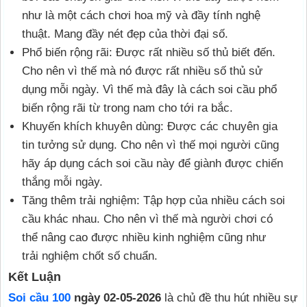
như là một cách chơi hoa mỹ và đầy tính nghệ
thuật. Mang đầy nét đẹp của thời đại số.
Phổ biến rộng rãi: Được rất nhiều số thủ biết đến.
Cho nên vì thế mà nó được rất nhiều số thủ sử
dụng mỗi ngày. Vì thế mà đây là cách soi cầu phổ
biến rộng rãi từ trong nam cho tới ra bắc.
Khuyến khích khuyên dùng: Được các chuyên gia
tin tưởng sử dụng. Cho nên vì thế mọi người cũng
hãy áp dụng cách soi cầu này để giành được chiến
thắng mỗi ngày.
Tăng thêm trải nghiệm: Tập hợp của nhiều cách soi
cầu khác nhau. Cho nên vì thế mà người chơi có
thể nâng cao được nhiều kinh nghiệm cũng như
trải nghiệm chốt số chuẩn.
Kết Luận
Soi cầu 100
ngày 02-05-2026
là chủ đề thu hút nhiều sự