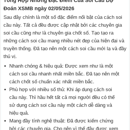
Tổng Hợp Những Đặc Điểm Của Soi Cầu Dự
Đoán XSMB ngày 02/05/2026
Sau đây chính là một số đặc điểm nổi bật của cách soi
cầu này. Tất cả đều được cập nhật bởi các chuyên gia
soi cầu cũng như là chuyên gia chốt số. Tạo tạo ra
những cách soi cầu mang nhiều nét đẹp của hiện đại và
truyền thống. Đã tạo nên một cách soi cầu mới lạ và đầy
thú vị.
Nhanh chóng & hiệu quả: Được xem như là một
cách soi cầu nhanh nhất miền bắc. Đã tạo nên một
cách chốt số chuẩn xác nhất miền bắc.
Phù hợp với nhiều số thủ: Khi áp dụng cách soi
cầu này. Thì hầu hết tất cả mọi người đều có thể
sử dụng cách soi cầu này một cách dễ dàng và
hiệu quả.
Mang đầy tính nghệ thuật: Đã được kiểm chứng
bởi các chuyên gia. Cho nên vì thế đây được xem