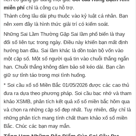
miễn phí
chỉ là công cụ hỗ trợ.
Thành công lâu dài phụ thuộc vào kỷ luật cá nhân. Bạn
nên xem đây là hình thức giải trí có kiểm soát.
Những Sai Lầm Thường Gặp Sai lầm phổ biến là thay
đổi số liên tục trong ngày. Điều này khiến bạn mất định
hướng ban đầu. Sai lầm khác là dồn toàn bộ vốn vào
một cặp số. Một số người quá tin vào chuỗi thắng ngắn
hạn. Chuỗi thắng không đảm bảo sẽ kéo dài. Bạn cần
giữ sự tỉnh táo trong mọi tình huống.
* Soi cầu xổ số Miền Bắc 01/05/2026 được các cao thủ
đưa ra dựa theo phương pháp. Soi cầu bạc nhớ và tham
khảo XSMB, phân tích kết quả xổ số miền bắc hôm qua
và chọn ra những cặp số đẹp nhất. Tuy nhiên, đây chỉ là
những phân tích mang tính chất tham khảo xổ số miền
Bắc. Chúc các bạn may mắn.