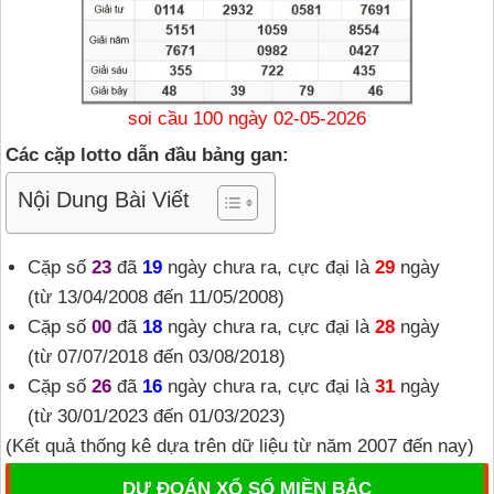
soi cầu 100 ngày 02-05-2026
Các cặp lotto dẫn đầu bảng gan:
Nội Dung Bài Viết
Cặp số
23
đã
19
ngày chưa ra, cực đại là
29
ngày
(từ 13/04/2008 đến 11/05/2008)
Cặp số
00
đã
18
ngày chưa ra, cực đại là
28
ngày
(từ 07/07/2018 đến 03/08/2018)
Cặp số
26
đã
16
ngày chưa ra, cực đại là
31
ngày
(từ 30/01/2023 đến 01/03/2023)
(Kết quả thống kê dựa trên dữ liệu từ năm 2007 đến nay)
DỰ ĐOÁN XỔ SỐ MIỀN BẮC