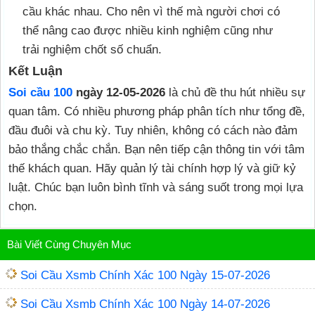
cầu khác nhau. Cho nên vì thế mà người chơi có
thể nâng cao được nhiều kinh nghiệm cũng như
trải nghiệm chốt số chuẩn.
Kết Luận
Soi cầu 100
ngày 12-05-2026
là chủ đề thu hút nhiều sự
quan tâm. Có nhiều phương pháp phân tích như tổng đề,
đầu đuôi và chu kỳ. Tuy nhiên, không có cách nào đảm
bảo thắng chắc chắn. Bạn nên tiếp cận thông tin với tâm
thế khách quan. Hãy quản lý tài chính hợp lý và giữ kỷ
luật. Chúc bạn luôn bình tĩnh và sáng suốt trong mọi lựa
chọn.
Bài Viết Cùng Chuyên Mục
Soi Cầu Xsmb Chính Xác 100 Ngày 15-07-2026
Soi Cầu Xsmb Chính Xác 100 Ngày 14-07-2026