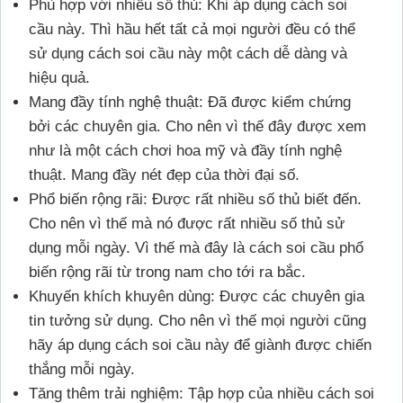
Phù hợp với nhiều số thủ: Khi áp dụng cách soi
cầu này. Thì hầu hết tất cả mọi người đều có thể
sử dụng cách soi cầu này một cách dễ dàng và
hiệu quả.
Mang đầy tính nghệ thuật: Đã được kiểm chứng
bởi các chuyên gia. Cho nên vì thế đây được xem
như là một cách chơi hoa mỹ và đầy tính nghệ
thuật. Mang đầy nét đẹp của thời đại số.
Phổ biến rộng rãi: Được rất nhiều số thủ biết đến.
Cho nên vì thế mà nó được rất nhiều số thủ sử
dụng mỗi ngày. Vì thế mà đây là cách soi cầu phổ
biến rộng rãi từ trong nam cho tới ra bắc.
Khuyến khích khuyên dùng: Được các chuyên gia
tin tưởng sử dụng. Cho nên vì thế mọi người cũng
hãy áp dụng cách soi cầu này để giành được chiến
thắng mỗi ngày.
Tăng thêm trải nghiệm: Tập hợp của nhiều cách soi