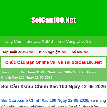
Trang Chủ
Soi Cầu XSMB
Giờ Vàng Chốt Số
Dự Đoán XSMB
Kinh Nghiệm
Sổ Mơ
Chúc Các Bạn Online Vui Vẻ Tại SoiCau100.Net
Trang chủ
›
Dự Đoán XSMB Chính Xác 100
›
Soi Cầu Xsmb
Chính Xác 100 Ngày 12-05-2026
Soi Cầu Xsmb Chính Xác 100 Ngày 12-05-2026
Soi Cầu Xsmb Chính Xác 100 Ngày 12-05-2026
.
sẽ mang
đến cho anh em những con số may mắn nhất dựa trên