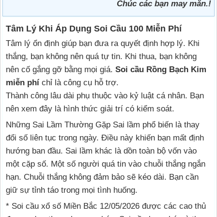
Chúc các bạn may mắn.!
Tâm Lý Khi Áp Dụng Soi Cầu 100 Miễn Phí
Tâm lý ổn định giúp bạn đưa ra quyết định hợp lý. Khi
thắng, bạn không nên quá tự tin. Khi thua, bạn không
nên cố gắng gỡ bằng mọi giá.
Soi cầu Rồng Bạch Kim
miễn phí
chỉ là công cụ hỗ trợ.
Thành công lâu dài phụ thuộc vào kỷ luật cá nhân. Bạn
nên xem đây là hình thức giải trí có kiểm soát.
Những Sai Lầm Thường Gặp Sai lầm phổ biến là thay
đổi số liên tục trong ngày. Điều này khiến bạn mất định
hướng ban đầu. Sai lầm khác là dồn toàn bộ vốn vào
một cặp số. Một số người quá tin vào chuỗi thắng ngắn
hạn. Chuỗi thắng không đảm bảo sẽ kéo dài. Bạn cần
giữ sự tỉnh táo trong mọi tình huống.
* Soi cầu xổ số Miền Bắc 12/05/2026 được các cao thủ