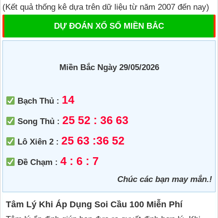
(Kết quả thống kê dựa trên dữ liệu từ năm 2007 đến nay)
DỰ ĐOÁN XỔ SỐ MIỀN BẮC
Miền Bắc Ngày 29/05/2026
14
Bạch Thủ :
25 52 : 36 63
Song Thủ :
25 63 :36 52
Lô Xiên 2 :
4 : 6 : 7
Đề Chạm :
Chúc các bạn may mắn.!
Tâm Lý Khi Áp Dụng Soi Cầu 100 Miễn Phí