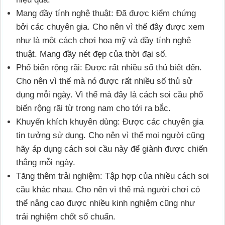
Mang đầy tính nghệ thuật: Đã được kiểm chứng
bởi các chuyên gia. Cho nên vì thế đây được xem
như là một cách chơi hoa mỹ và đầy tính nghệ
thuật. Mang đầy nét đẹp của thời đại số.
Phổ biến rộng rãi: Được rất nhiều số thủ biết đến.
Cho nên vì thế mà nó được rất nhiều số thủ sử
dụng mỗi ngày. Vì thế mà đây là cách soi cầu phổ
biến rộng rãi từ trong nam cho tới ra bắc.
Khuyến khích khuyên dùng: Được các chuyên gia
tin tưởng sử dụng. Cho nên vì thế mọi người cũng
hãy áp dụng cách soi cầu này để giành được chiến
thắng mỗi ngày.
Tăng thêm trải nghiệm: Tập hợp của nhiều cách soi
cầu khác nhau. Cho nên vì thế mà người chơi có
thể nâng cao được nhiều kinh nghiệm cũng như
trải nghiệm chốt số chuẩn.