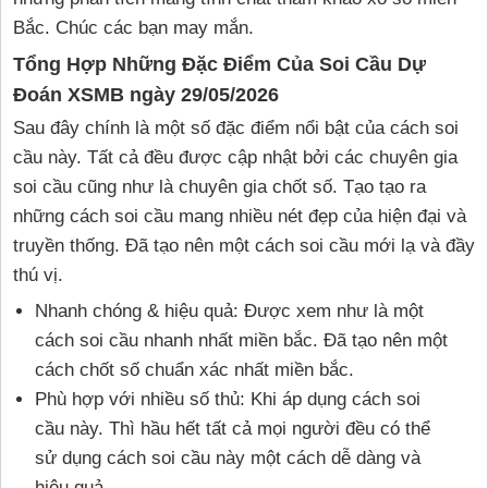
Bắc. Chúc các bạn may mắn.
Tổng Hợp Những Đặc Điểm Của Soi Cầu Dự
Đoán XSMB ngày 29/05/2026
Sau đây chính là một số đặc điểm nổi bật của cách soi
cầu này. Tất cả đều được cập nhật bởi các chuyên gia
soi cầu cũng như là chuyên gia chốt số. Tạo tạo ra
những cách soi cầu mang nhiều nét đẹp của hiện đại và
truyền thống. Đã tạo nên một cách soi cầu mới lạ và đầy
thú vị.
Nhanh chóng & hiệu quả: Được xem như là một
cách soi cầu nhanh nhất miền bắc. Đã tạo nên một
cách chốt số chuẩn xác nhất miền bắc.
Phù hợp với nhiều số thủ: Khi áp dụng cách soi
cầu này. Thì hầu hết tất cả mọi người đều có thể
sử dụng cách soi cầu này một cách dễ dàng và
hiệu quả.