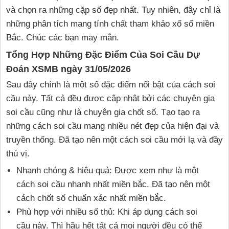
và chọn ra những cặp số đẹp nhất. Tuy nhiên, đây chỉ là
những phân tích mang tính chất tham khảo xổ số miền
Bắc. Chúc các bạn may mắn.
Tổng Hợp Những Đặc Điểm Của Soi Cầu Dự
Đoán XSMB ngày 31/05/2026
Sau đây chính là một số đặc điểm nổi bật của cách soi
cầu này. Tất cả đều được cập nhật bởi các chuyên gia
soi cầu cũng như là chuyên gia chốt số. Tạo tạo ra
những cách soi cầu mang nhiều nét đẹp của hiện đại và
truyền thống. Đã tạo nên một cách soi cầu mới lạ và đầy
thú vị.
Nhanh chóng & hiệu quả: Được xem như là một
cách soi cầu nhanh nhất miền bắc. Đã tạo nên một
cách chốt số chuẩn xác nhất miền bắc.
Phù hợp với nhiều số thủ: Khi áp dụng cách soi
cầu này. Thì hầu hết tất cả mọi người đều có thể