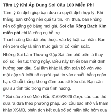
Tâm Lý Khi Áp Dụng Soi Cầu 100 Miễn Phí
Tâm lý ổn định giúp bạn đưa ra quyết định hợp lý. Khi
thắng, bạn không nên quá tự tin. Khi thua, bạn không
nên cố gắng gỡ bằng mọi giá.
Soi cầu Rồng Bạch Kim
miễn phí
chỉ là công cụ hỗ trợ.
Thành công lâu dài phụ thuộc vào kỷ luật cá nhân. Bạn
nên xem đây là hình thức giải trí có kiểm soát.
Những Sai Lầm Thường Gặp Sai lầm phổ biến là thay
đổi số liên tục trong ngày. Điều này khiến bạn mất định
hướng ban đầu. Sai lầm khác là dồn toàn bộ vốn vào
một cặp số. Một số người quá tin vào chuỗi thắng ngắn
hạn. Chuỗi thắng không đảm bảo sẽ kéo dài. Bạn cần
giữ sự tỉnh táo trong mọi tình huống.
* Soi cầu xổ số Miền Bắc 31/05/2026 được các cao thủ
đưa ra dựa theo phương pháp. Soi cầu bạc nhớ và tham
khảo XSMB, phân tích kết quả xổ số miền bắc hôm qua