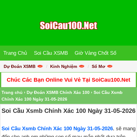
Trang Chủ
Soi Cầu XSMB
Giờ Vàng Chốt Số
Dự Đoán XSMB
Kinh Nghiệm
Sổ Mơ
Chúc Các Bạn Online Vui Vẻ Tại SoiCau100.Net
Trang chủ
›
Dự Đoán XSMB Chính Xác 100
›
Soi Cầu Xsmb
Chính Xác 100 Ngày 31-05-2026
Soi Cầu Xsmb Chính Xác 100 Ngày 31-05-2026
Soi Cầu Xsmb Chính Xác 100 Ngày 31-05-2026
.
sẽ mang
đến cho anh em những con số may mắn nhất dựa trên