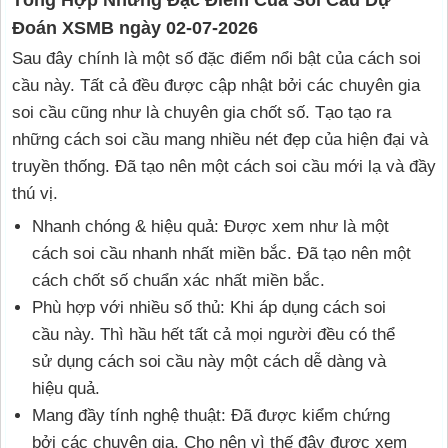
Đoán XSMB ngày 02-07-2026
Sau đây chính là một số đặc điểm nổi bật của cách soi
cầu này. Tất cả đều được cập nhật bởi các chuyên gia
soi cầu cũng như là chuyên gia chốt số. Tạo tạo ra
những cách soi cầu mang nhiều nét đẹp của hiện đại và
truyền thống. Đã tạo nên một cách soi cầu mới lạ và đầy
thú vị.
Nhanh chóng & hiệu quả: Được xem như là một
cách soi cầu nhanh nhất miền bắc. Đã tạo nên một
cách chốt số chuẩn xác nhất miền bắc.
Phù hợp với nhiều số thủ: Khi áp dụng cách soi
cầu này. Thì hầu hết tất cả mọi người đều có thể
sử dụng cách soi cầu này một cách dễ dàng và
hiệu quả.
Mang đầy tính nghệ thuật: Đã được kiểm chứng
bởi các chuyên gia. Cho nên vì thế đây được xem