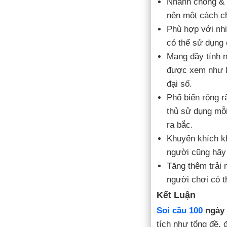
Nhanh chóng & 
nên một cách c
Phù hợp với nhi
có thể sử dụng 
Mang đầy tính n
được xem như là
đại số.
Phổ biến rộng r
thủ sử dụng mỗi
ra bắc.
Khuyến khích k
người cũng hãy 
Tăng thêm trải 
người chơi có t
Kết Luận
Soi cầu 100
ngày 
tích như tổng đề,