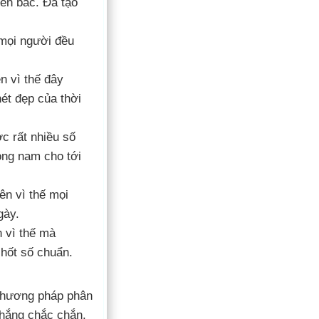
ền bắc. Đã tạo
 mọi người đều
n vì thế đây
ét đẹp của thời
ợc rất nhiều số
rong nam cho tới
ên vì thế mọi
gày.
 vì thế mà
hốt số chuẩn.
 phương pháp phân
thắng chắc chắn.