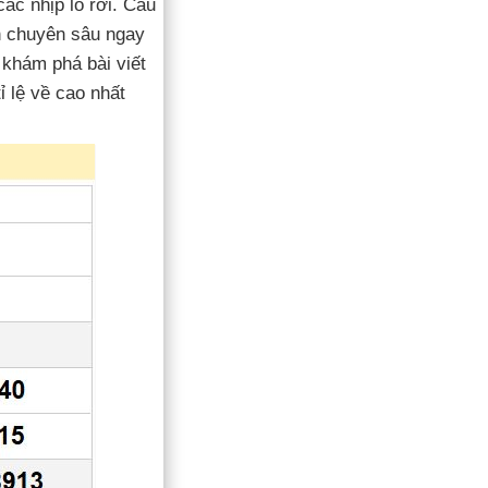
ác nhịp lô rơi. Cầu
h chuyên sâu ngay
khám phá bài viết
ỉ lệ về cao nhất