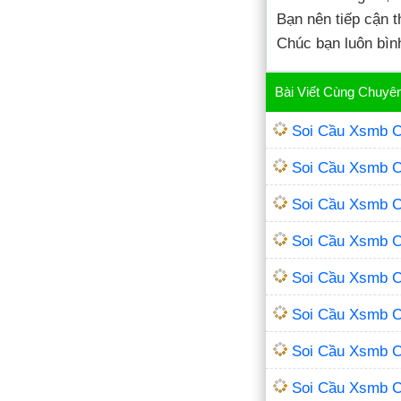
Bạn nên tiếp cận t
Chúc bạn luôn bình
Bài Viết Cùng Chuyê
Soi Cầu Xsmb C
Soi Cầu Xsmb C
Soi Cầu Xsmb C
Soi Cầu Xsmb C
Soi Cầu Xsmb C
Soi Cầu Xsmb C
Soi Cầu Xsmb C
Soi Cầu Xsmb C