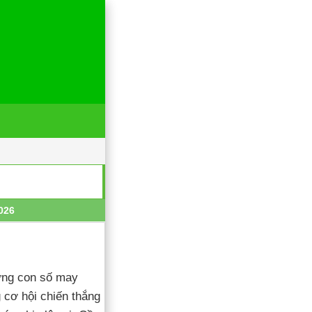
026
ững con số may
 cơ hội chiến thắng