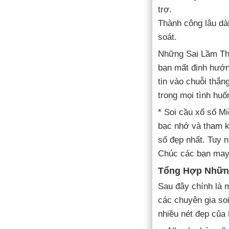
trợ.
Thành công lâu dài
soát.
Những Sai Lầm Thư
bạn mất định hướn
tin vào chuỗi thắn
trong mọi tình huố
* Soi cầu xổ số M
bạc nhớ và tham k
số đẹp nhất. Tuy n
Chúc các bạn may
Tổng Hợp Những
Sau đây chính là 
các chuyên gia so
nhiều nét đẹp của 