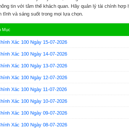
hông tin với tâm thế khách quan. Hãy quản lý tài chính hợp l
 tĩnh và sáng suốt trong mọi lựa chọn.
n Mục
hính Xác 100 Ngày 15-07-2026
hính Xác 100 Ngày 14-07-2026
hính Xác 100 Ngày 13-07-2026
hính Xác 100 Ngày 12-07-2026
hính Xác 100 Ngày 11-07-2026
hính Xác 100 Ngày 10-07-2026
hính Xác 100 Ngày 09-07-2026
hính Xác 100 Ngày 08-07-2026