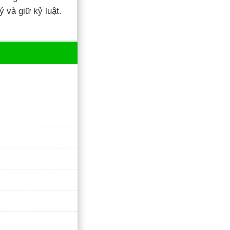
ý và giữ kỷ luật.