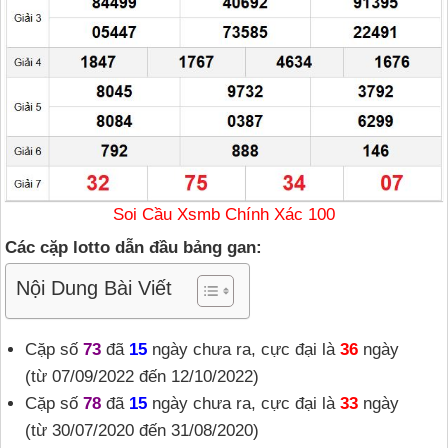
Soi Cầu Xsmb Chính Xác 100
Các cặp lotto dẫn đầu bảng gan:
Nội Dung Bài Viết
Cặp số
73
đã
15
ngày chưa ra, cực đại là
36
ngày
(từ 07/09/2022 đến 12/10/2022)
Cặp số
78
đã
15
ngày chưa ra, cực đại là
33
ngày
(từ 30/07/2020 đến 31/08/2020)