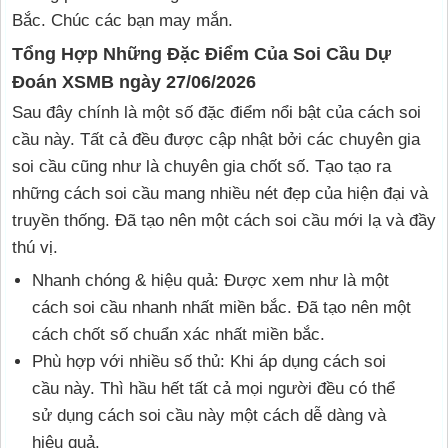
Bắc. Chúc các bạn may mắn.
Tổng Hợp Những Đặc Điểm Của Soi Cầu Dự
Đoán XSMB ngày 27/06/2026
Sau đây chính là một số đặc điểm nổi bật của cách soi
cầu này. Tất cả đều được cập nhật bởi các chuyên gia
soi cầu cũng như là chuyên gia chốt số. Tạo tạo ra
những cách soi cầu mang nhiều nét đẹp của hiện đại và
truyền thống. Đã tạo nên một cách soi cầu mới lạ và đầy
thú vị.
Nhanh chóng & hiệu quả: Được xem như là một
cách soi cầu nhanh nhất miền bắc. Đã tạo nên một
cách chốt số chuẩn xác nhất miền bắc.
Phù hợp với nhiều số thủ: Khi áp dụng cách soi
cầu này. Thì hầu hết tất cả mọi người đều có thể
sử dụng cách soi cầu này một cách dễ dàng và
hiệu quả.