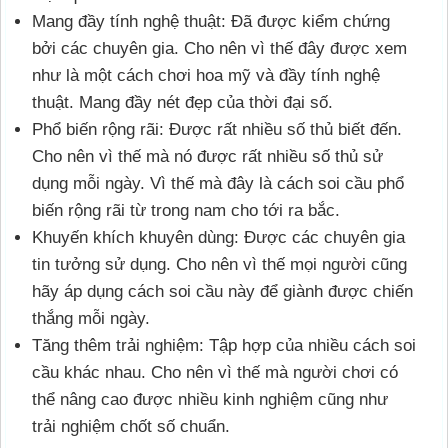
Mang đầy tính nghệ thuật: Đã được kiểm chứng
bởi các chuyên gia. Cho nên vì thế đây được xem
như là một cách chơi hoa mỹ và đầy tính nghệ
thuật. Mang đầy nét đẹp của thời đại số.
Phổ biến rộng rãi: Được rất nhiều số thủ biết đến.
Cho nên vì thế mà nó được rất nhiều số thủ sử
dụng mỗi ngày. Vì thế mà đây là cách soi cầu phổ
biến rộng rãi từ trong nam cho tới ra bắc.
Khuyến khích khuyên dùng: Được các chuyên gia
tin tưởng sử dụng. Cho nên vì thế mọi người cũng
hãy áp dụng cách soi cầu này để giành được chiến
thắng mỗi ngày.
Tăng thêm trải nghiệm: Tập hợp của nhiều cách soi
cầu khác nhau. Cho nên vì thế mà người chơi có
thể nâng cao được nhiều kinh nghiệm cũng như
trải nghiệm chốt số chuẩn.